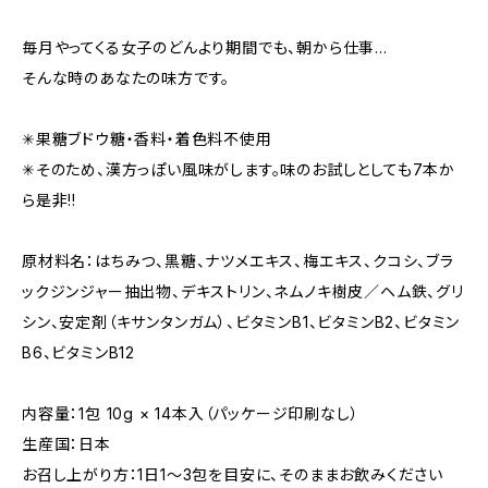
毎月やってくる女子のどんより期間でも、朝から仕事...
そんな時のあなたの味方です。
✳︎果糖ブドウ糖・香料・着色料不使用
✳︎そのため、漢方っぽい風味がします。味のお試しとしても7本か
ら是非!!
原材料名：はちみつ、黒糖、ナツメエキス、梅エキス、クコシ、ブラ
ックジンジャー抽出物、デキストリン、ネムノキ樹皮／ヘム鉄、グリ
シン、安定剤（キサンタンガム）、ビタミンB1、ビタミンB2、ビタミン
B6、ビタミンB12
内容量：1包 10g × 14本入（パッケージ印刷なし）
生産国：日本
お召し上がり方：1日1～3包を目安に、そのままお飲みください