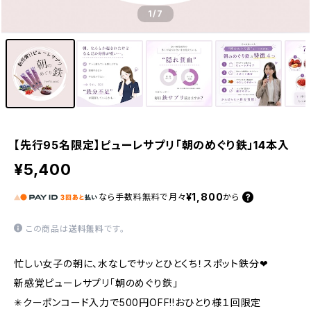
1
/7
【先行95名限定】ピューレサプリ「朝のめぐり鉄」14本入
¥5,400
¥1,800
なら
手数料無料で
月々
から
この商品は
送料無料
です。
忙しい女子の朝に、水なしでサッとひとくち！スポット鉄分❤︎
新感覚ピューレサプリ「朝のめぐり鉄」
✳︎クーポンコード入力で500円OFF!!おひとり様１回限定