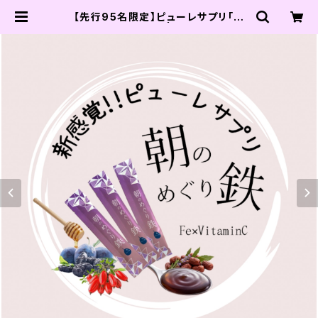
【先行95名限定】ピューレサプリ「朝
のめぐり鉄」14本入 | actress bea
uty